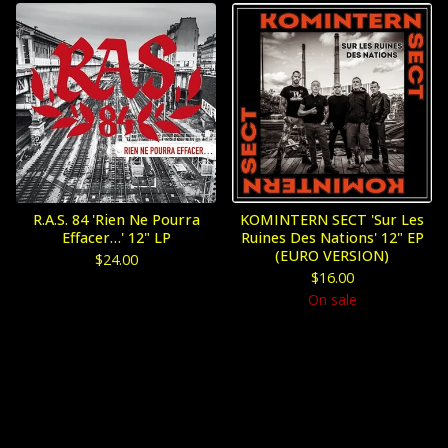
R.A.S. 84 'Rien Ne Pourra
KOMINTERN SECT 'Sur Les
Effacer…' 12" LP
Ruines Des Nations' 12" EP
(EURO VERSION)
$
24.00
$
16.00
On sale